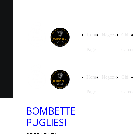
Home
Negozio
Chi
Page
siamo
Home
Negozio
Chi
Page
siamo
BOMBETTE
PUGLIESI