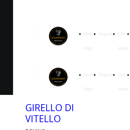
Home
Negozio
Chi
Page
siamo
Home
Negozio
Chi
Page
siamo
GIRELLO DI
VITELLO