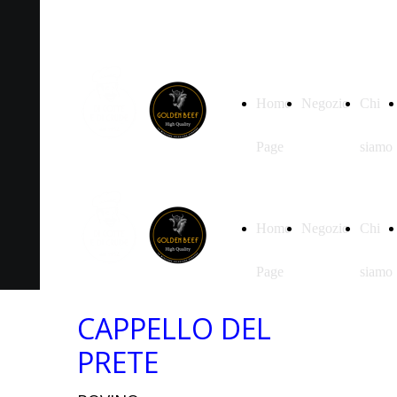
Home
Negozio
Chi
Page
siamo
Home
Negozio
Chi
Page
siamo
CAPPELLO DEL
PRETE