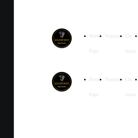
Home
Negozio
Chi
Page
siamo
Home
Negozio
Chi
Page
siamo
Prodotti