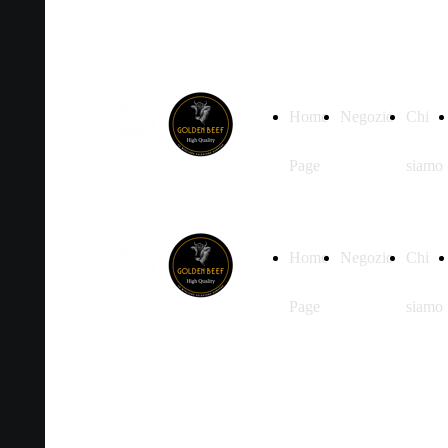
Home
Negozio
Chi
Page
siamo
Home
Negozio
Chi
Page
siamo
Prodotti